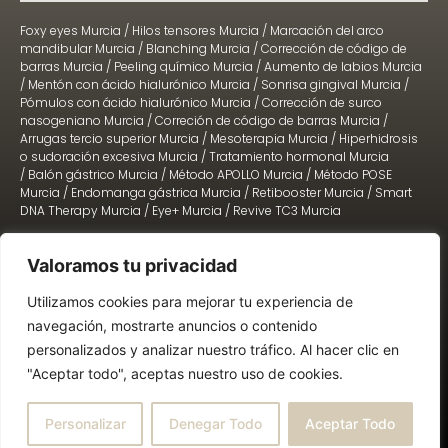
Foxy eyes Murcia
/
Hilos tensores Murcia
/
Marcación del arco
mandibular Murcia
/
Blanching Murcia
/
Corrección de código de
barras Murcia
/
Peeling químico Murcia
/
Aumento de labios Murcia
/
Mentón con ácido hialurónico Murcia
/
Sonrisa gingival Murcia
/
Pómulos con ácido hialurónico Murcia
/
Corrección de surco
nasogeniano Murcia
/
Correción de código de barras Murcia
/
Arrugas tercio superior Murcia
/
Mesoterapia Murcia
/
Hiperhidrosis
o sudoración excesiva Murcia
/
Tratamiento hormonal Murcia
/
Balón gástrico Murcia
/
Método APOLLO Murcia
/
Método POSE
Murcia
/
Endomanga gástrica Murcia
/
Retibooster Murcia
/
Smart
DNA Therapy Murcia
/
Eye+ Murcia
/
Revive TC3 Murcia
Valoramos tu privacidad
2022 © TODOS LOS DERECHOS RESERVADOS. Diseño:
Lead-In Business
Utilizamos cookies para mejorar tu experiencia de
navegación, mostrarte anuncios o contenido
BASES LEGALES SORTEOS
AVISO LEGAL
personalizados y analizar nuestro tráfico. Al hacer clic en
POLÍTICAS DE PRIVACIDAD
POLÍTICAS DE COOKIES
"Aceptar todo", aceptas nuestro uso de cookies.
Háblanos
Personalizar
Denegar Todo
Aceptar Todo