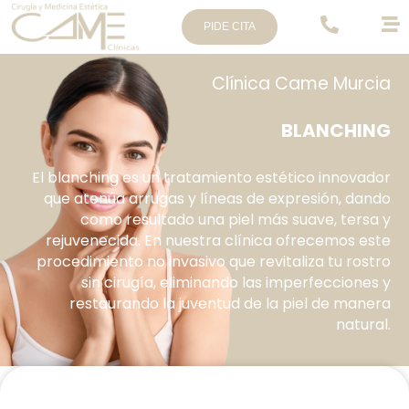
PIDE CITA
Clínica Came Murcia
BLANCHING
El blanching es un tratamiento estético innovador
que atenúa arrugas y líneas de expresión, dando
como resultado una piel más suave, tersa y
rejuvenecida. En nuestra clínica ofrecemos este
procedimiento no invasivo que revitaliza tu rostro
sin cirugía, eliminando las imperfecciones y
restaurando la juventud de la piel de manera
natural.