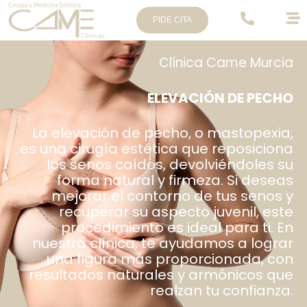
PIDE CITA
Clínica Came Murcia
ELEVACIÓN DE PECHO
La elevación de pecho, o mastopexia,
es una cirugía estética que reposiciona
los senos caídos, devolviéndoles su
forma natural y firmeza. Si deseas
mejorar el contorno de tus senos y
recuperar su aspecto juvenil, este
procedimiento es ideal para ti. En
nuestra clínica, te ayudamos a lograr
una figura más proporcionada, con
resultados naturales y armónicos que
realzan tu confianza.