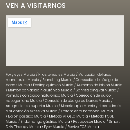
VEN A VISITARNOS
Foxy eyes Murcia
/
Hilos tensores Murcia
/
Marcación del arco
mandibular Murcia
/
Blanching Murcia
/
Corrección de código de
barras Murcia
/
Peeling químico Murcia
/
Aumento de labios Murcia
/
Mentón con ácido hialurónico Murcia
/
Sonrisa gingival Murcia
/
Pómulos con ácido hialurónico Murcia
/
Corrección de surco
nasogeniano Murcia
/
Correción de código de barras Murcia
/
Arrugas tercio superior Murcia
/
Mesoterapia Murcia
/
Hiperhidrosis
o sudoración excesiva Murcia
/
Tratamiento hormonal Murcia
/
Balón gástrico Murcia
/
Método APOLLO Murcia
/
Método POSE
Murcia
/
Endomanga gástrica Murcia
/
Retibooster Murcia
/
Smart
DNA Therapy Murcia
/
Eye+ Murcia
/
Revive TC3 Murcia