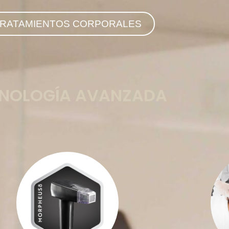
RATAMIENTOS CORPORALES
NOLOGÍA AVANZADA
es un tratamiento
Morpheus8
es un tra
ínimamente invasivo que combina
invasivo q
adiofrecuencia y microagujas para
mediante 
mejorar la firmeza, la textura y la
moldeand
calidad de la piel, proporcionando
cuerpo c