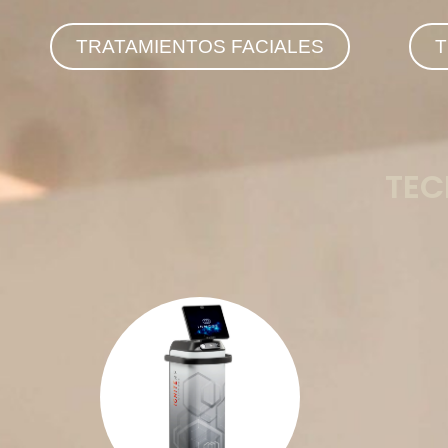
TRATAMIENTOS FACIALES
T
TEC
es un tratamiento no invasivo
IgniteRF
con radiofrecuencia que mejora la
m
firmeza, la textura y la definición del
r
rostro, estimulando la producción de
colágeno y proporcionando