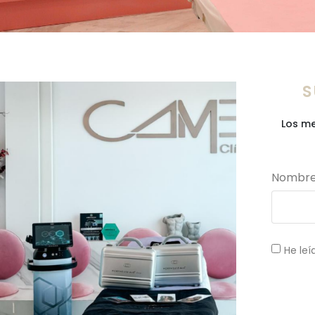
S
Los me
Nombr
He leí