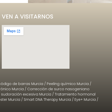
VEN A VISITARNOS
código de barras Murcia
/
Peeling químico Murcia
/
rónico Murcia
/
Corrección de surco nasogeniano
o sudoración excesiva Murcia
/
Tratamiento hormonal
ster Murcia
/
Smart DNA Therapy Murcia
/
Eye+ Murcia
/