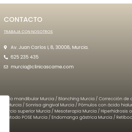
CONTACTO
TRABAJA CON NOSOTROS
Av. Juan Carlos I, 8, 30008, Murcia.
625 235 435
murcia@clinicascame.com
l arco mandibular Murcia
/
Blanching Murcia
/
Corrección de 
ico Murcia
/
Sonrisa gingival Murcia
/
Pómulos con ácido hialu
s tercio superior Murcia
/
Mesoterapia Murcia
/
Hiperhidrosis 
/
Método POSE Murcia
/
Endomanga gástrica Murcia
/
Retiboo