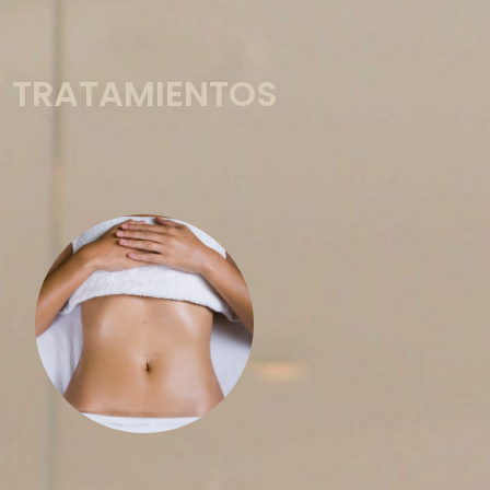
TRATAMIENTOS
son
tratamientos corporales
Los
procedimientos no invasivos que
mejoran la firmeza, la textura y la
apariencia de la piel, ayudando a
redefinir y armonizar la silueta,
roporcionando resultados visibles,
naturales y duraderos.