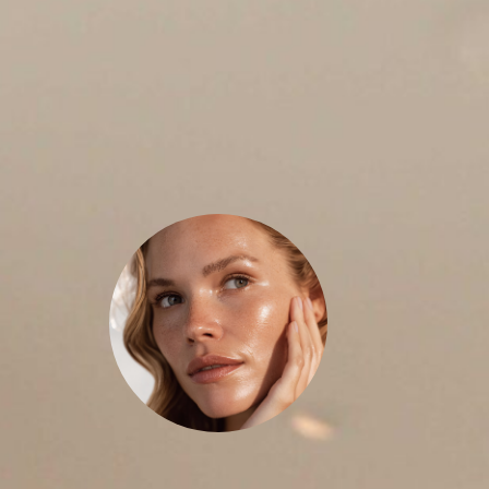
son
tratamientos faciales
Los
procedimientos no invasivos que
mejoran la calidad, la textura y la
luminosidad de la piel,
proporcionando un aspecto
p
saludable, uniforme y duradero.