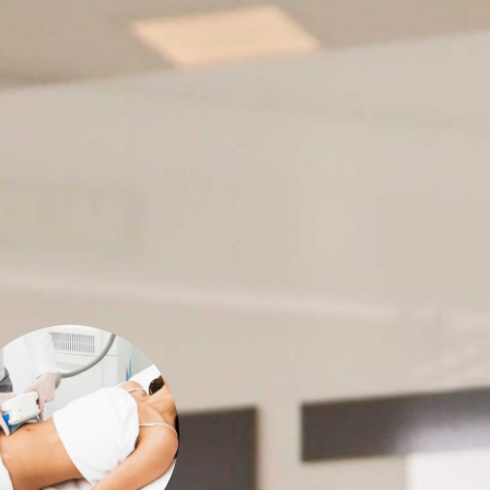
tamiento no
CoolSculpting
El
ue elimina grasa localizada
criolipólisis, reduciendo y
o áreas específicas del
on resultados naturales y