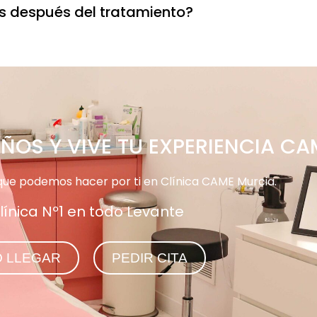
s después del tratamiento?
ÑOS Y VIVE TU EXPERIENCIA CA
que podemos hacer por ti en Clínica CAME Murcia.
línica Nº1 en todo Levante
 LLEGAR
PEDIR CITA