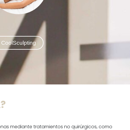
progresivos.
CoolSculpting
A?
rsonas mediante tratamientos no quirúrgicos, como