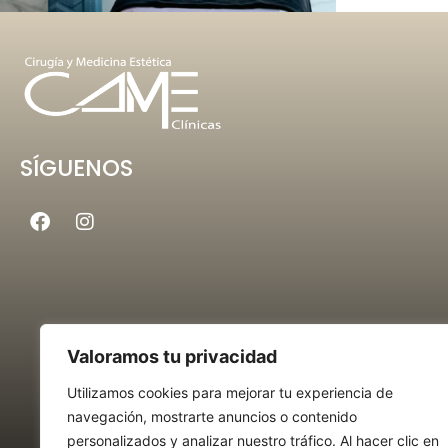
SÍGUENOS
Foxy eyes Murcia
/
Hilos tensores Murcia
/
Marcación de
Aumento de labios Murcia
/
Mentón con ácido hialurón
Valoramos tu privacidad
Murcia
/
Correción de código de barras Murcia
/
Arruga
Utilizamos cookies para mejorar tu experiencia de
Murcia
/
Balón gástrico Murcia
/
Método APOLLO Murcia
navegación, mostrarte anuncios o contenido
Revive TC3 Murcia
personalizados y analizar nuestro tráfico. Al hacer clic en