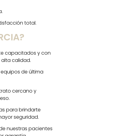
a.
isfacción total.
RCIA?
te capacitados y con
alta calidad.
 equipos de última
 trato cercano y
eso.
as para brindarte
mayor seguridad.
 de nuestras pacientes
or garantía.