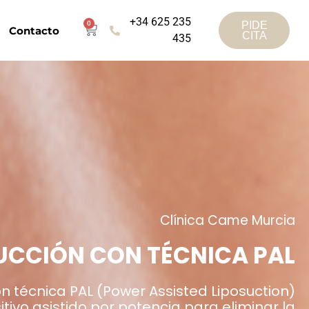
+34 625 235
0
PIDE
Contacto
CITA
435
Clínica Came Murcia
UCCIÓN CON TÉCNICA PAL
on técnica PAL (Power Assisted Liposuction)
sitivo asistido por potencia para eliminar la