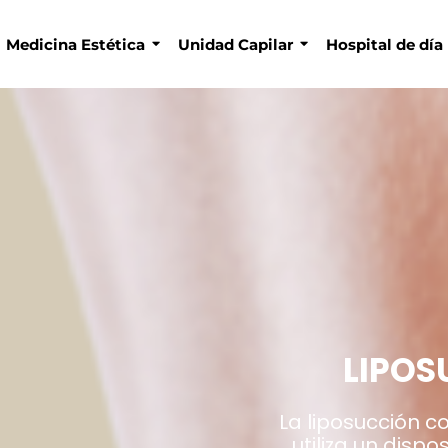
Medicina Estética
Unidad Capilar
Hospital de día
LIPOS
La liposucción c
utiliza un dispo