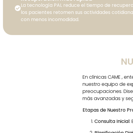
La tecnología PAL reduce el tiempo de recupera
los pacientes retomen sus actividades cotidia
con menos incomodidad.
NU
En clínicas CAME , en
nuestro equipo de exp
preocupaciones. Dise
más avanzadas y segu
Etapas de Nuestro Pr
Consulta Inicial
:
Planificación Dig