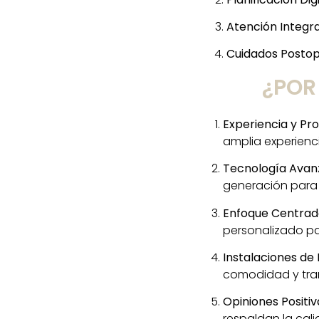
Atención Integra
Cuidados Postop
¿POR
Experiencia y Pr
amplia experienc
Tecnología Avan
generación para m
Enfoque Centrado
personalizado pa
Instalaciones de
comodidad y tran
Opiniones Positi
respaldan la cali