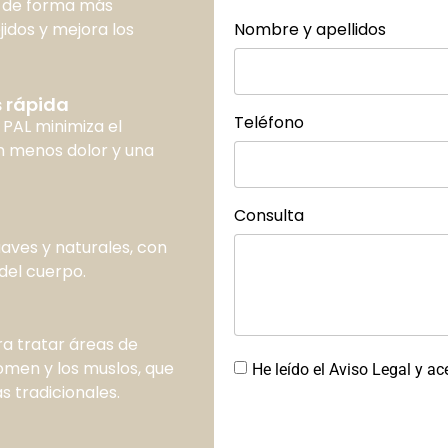
sa de forma más
Nombre y apellidos
jidos y mejora los
 rápida
Teléfono
 PAL minimiza el
en menos dolor y una
Consulta
aves y naturales, con
del cuerpo.
ra tratar áreas de
omen y los muslos, que
He leído el Aviso Legal y ac
s tradicionales.