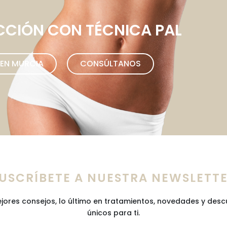
CCIÓN CON TÉCNICA PAL​
 EN MURCIA
CONSÚLTANOS
USCRÍBETE A NUESTRA NEWSLETT
jores consejos, lo último en tratamientos, novedades y des
únicos para ti.