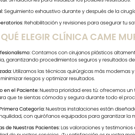
l
: Seguimiento exhaustivo durante y después de la cirugí
eratorios
: Rehabilitación y revisiones para asegurar tu sat
 QUÉ ELEGIR CLÍNICA CAME MU
ofesionalismo:
Contamos con cirujanos plásticos altamen
ia, garantizando procedimientos seguros y resultados de 
zada:
Utilizamos las técnicas quirúrgicas más modernas y
inimizar riesgos y optimizar resultados.
 en el Paciente:
Nuestra prioridad eres tú: ofrecemos un
ra que te sientas cómoda y segura durante todo el proc
 Primera Categoría:
Nuestras instalaciones están diseñad
quilidad, con quirófanos equipados para garantizar la 
vas de Nuestras Pacientes:
Las valoraciones y testimonios
dad de nuestros servicios. ¡Tu satisfacción es nuestra mej