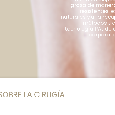
grasa de manera 
resistentes, 
naturales y una rec
métodos trad
tecnología PAL de 
corporal 
SOBRE LA CIRUGÍA