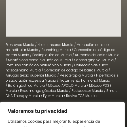
Foxy eyes Murcia
/
Hilos tensores Murcia
/
Marcación del arco
mandibular Murcia
/
Blanching Murcia
/
Corrección de código de
barras Murcia
/
Peeling químico Murcia
/
Aumento de labios Murcia
/
Mentón con ácido hialurónico Murcia
/
Sonrisa gingival Murcia
/
Pómulos con ácido hialurónico Murcia
/
Corrección de surco
nasogeniano Murcia
/
Correción de código de barras Murcia
/
Arrugas tercio superior Murcia
/
Mesoterapia Murcia
/
Hiperhidrosis
o sudoración excesiva Murcia
/
Tratamiento hormonal Murcia
/
Balón gástrico Murcia
/
Método APOLLO Murcia
/
Método POSE
Murcia
/
Endomanga gástrica Murcia
/
Retibooster Murcia
/
Smart
DNA Therapy Murcia
/
Eye+ Murcia
/
Revive TC3 Murcia
Valoramos tu privacidad
2022 © TODOS LOS DERECHOS RESERVADOS. Diseño:
Lead-In Business
Utilizamos cookies para mejorar tu experiencia de