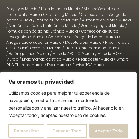
Foxy eyes Murcia
/
Hilos tensores Murcia
/
Marcación del arco
mandibular Murcia
/
Blanching Murcia
/
Corrección de código de
barras Murcia
/
Peeling químico Murcia
/
Aumento de labios Murcia
/
Mentón con ácido hialurónico Murcia
/
Sonrisa gingival Murcia
/
Pómulos con ácido hialurónico Murcia
/
Corrección de surco
nasogeniano Murcia
/
Correción de código de barras Murcia
/
Arrugas tercio superior Murcia
/
Mesoterapia Murcia
/
Hiperhidrosis
o sudoración excesiva Murcia
/
Tratamiento hormonal Murcia
/
Balón gástrico Murcia
/
Método APOLLO Murcia
/
Método POSE
Murcia
/
Endomanga gástrica Murcia
/
Retibooster Murcia
/
Smart
DNA Therapy Murcia
/
Eye+ Murcia
/
Revive TC3 Murcia
Valoramos tu privacidad
2022 © TODOS LOS DERECHOS RESERVADOS. Diseño:
Lead-In Business
Utilizamos cookies para mejorar tu experiencia de
navegación, mostrarte anuncios o contenido
BASES LEGALES SORTEOS
AVISO LEGAL
personalizados y analizar nuestro tráfico. Al hacer clic en
POLÍTICAS DE PRIVACIDAD
POLÍTICAS DE COOKIES
"Aceptar todo", aceptas nuestro uso de cookies.
Háblanos
Personalizar
Denegar Todo
Aceptar Todo