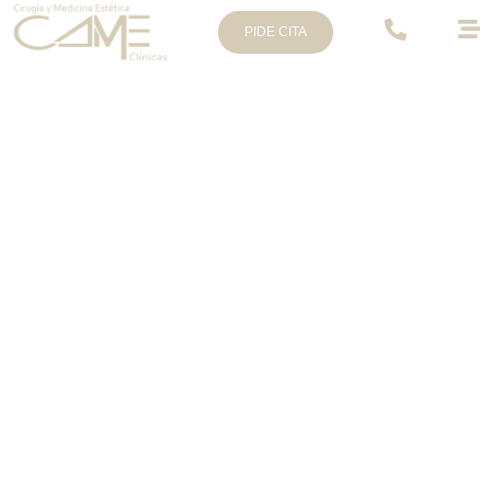
PIDE CITA
Clínica Came Murcia
ARRUGAS FACIALES
Las arrugas faciales aparecen como
consecuencia del envejecimiento
natural de la piel, la gesticulación
repetida, la exposición solar y la
pérdida progresiva de colágeno y
elasticidad. Nuestro tratamiento para
las arrugas faciales está orientado a
suavizar líneas de expresión y arrugas
marcadas, mejorar la calidad de la piel
y devolverle un aspecto más liso, fresco
y rejuvenecido.
Mediante técnicas avanzadas y